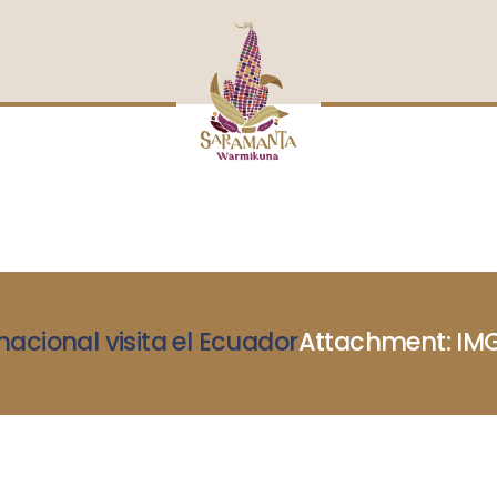
INICIO
NOSOTRAS
BLOG
MUJERES DEFENSORAS
ENCUENTROS
COMERCIO JUSTO
CONTACTOS
nacional visita el Ecuador
Attachment: IM