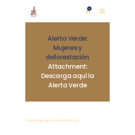
0
Alerta Verde:
Mujeres y
deforestación
Attachment:
INICIO
Descarga aquí la
NOSOTRAS
Alerta Verde
BLOG
MUJERES DEFENSORAS
ENCUENTROS
COMERCIO JUSTO
Descarga aquí la Alerta Verde
CONTACTOS