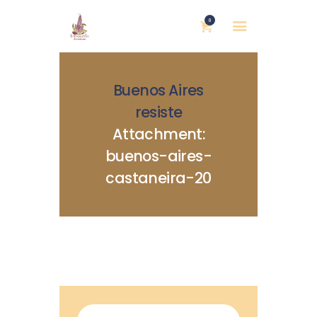
0
Buenos Aires
resiste
Attachment:
buenos-aires-
INICIO
castaneira-20
NOSOTRAS
BLOG
MUJERES DEFENSORAS
ENCUENTROS
COMERCIO JUSTO
CONTACTOS