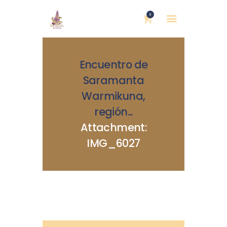
0
Encuentro de
Saramanta
Warmikuna,
región...
INICIO
Attachment:
NOSOTRAS
IMG_6027
BLOG
MUJERES DEFENSORAS
ENCUENTROS
COMERCIO JUSTO
CONTACTOS