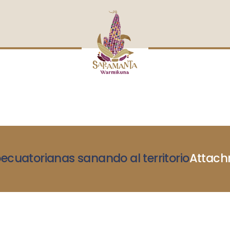
INICIO
NOSOTRAS
BLOG
MUJERES DEFENSORAS
ENCUENTROS
COMERCIO JUSTO
CONTACTOS
ecuatorianas sanando al territorio
Attachm