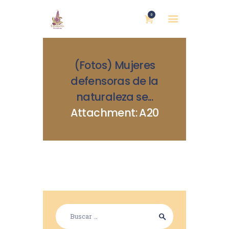
0
(Fotos) Mujeres
defensoras de la
naturaleza se...
Attachment: A20
INICIO
NOSOTRAS
BLOG
MUJERES DEFENSORAS
ENCUENTROS
COMERCIO JUSTO
CONTACTOS