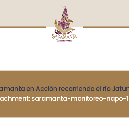
INICIO
NOSOTRAS
BLOG
MUJERES DEFENSORAS
ENCUENTROS
COMERCIO JUSTO
CONTACTOS
amanta en Acción recorriendo el río Jatun.
tachment: saramanta-monitoreo-napo-1