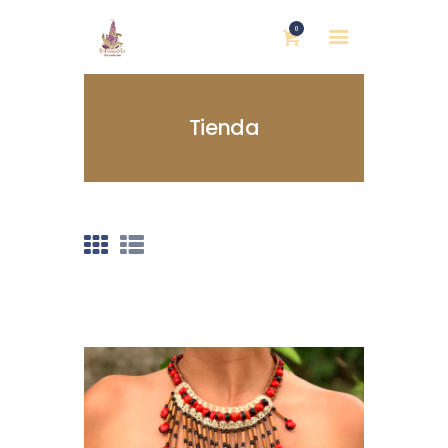
0
Tienda
INICIO
NOSOTRAS
BLOG
MUJERES DEFENSORAS
ENCUENTROS
COMERCIO JUSTO
CONTACTOS