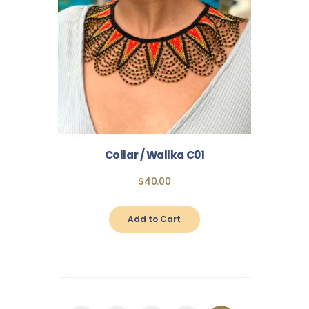
Collar / Wallka C01
$
40
.
00
Add to Cart