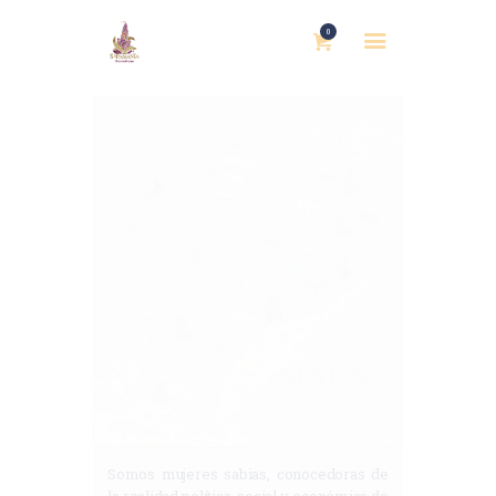
0
INICIO
NOSOTRAS
BLOG
MUJERES DEFENSORAS
ENCUENTROS
COMERCIO JUSTO
CONTACTOS
Somos mujeres sabias, conocedoras de
la realidad política, social y económica de