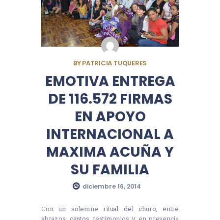
BY
PATRICIA TUQUERES
EMOTIVA ENTREGA
DE 116.572 FIRMAS
EN APOYO
INTERNACIONAL A
MAXIMA ACUÑA Y
SU FAMILIA
diciembre 16, 2014
Con un solemne ritual del churo, entre
abrazos, cantos, testimonios y en presencia