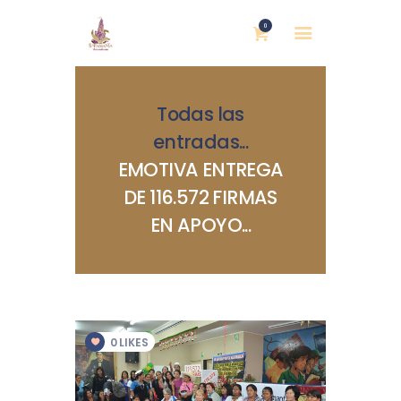
0
Todas las
entradas
...
EMOTIVA ENTREGA
DE 116.572 FIRMAS
INICIO
EN APOYO...
NOSOTRAS
BLOG
MUJERES DEFENSORAS
ENCUENTROS
COMERCIO JUSTO
0
LIKES
CONTACTOS