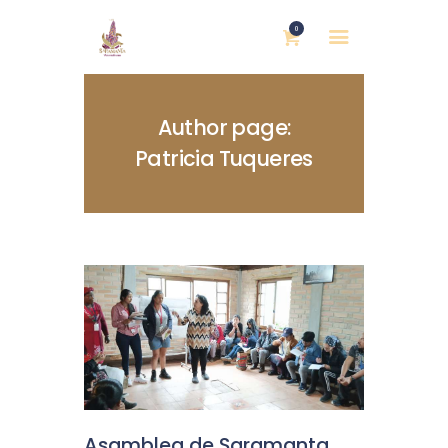
0
Author page:
Patricia Tuqueres
INICIO
NOSOTRAS
BLOG
MUJERES DEFENSORAS
ENCUENTROS
COMERCIO JUSTO
CONTACTOS
Asamblea de Saramanta