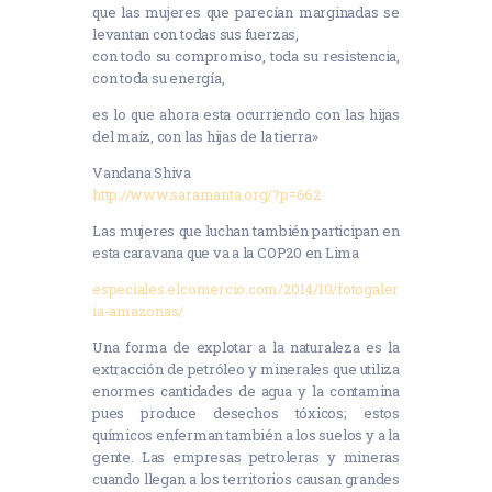
que las mujeres que parecían marginadas se
levantan con todas sus fuerzas,
con todo su compromiso, toda su resistencia,
con toda su energía,
es lo que ahora esta ocurriendo con las hijas
del maíz, con las hijas de la tierra»
Vandana Shiva
http://www.saramanta.org/?p=662
Las mujeres que luchan también participan en
esta caravana que va a la COP20 en Lima
especiales.elcomercio.com/2014/10/fotogaler
ia-amazonas/
Una forma de explotar a la naturaleza es la
extracción de petróleo y minerales que utiliza
enormes cantidades de agua y la contamina
pues produce desechos tóxicos; estos
químicos enferman también a los suelos y a la
gente. Las empresas petroleras y mineras
cuando llegan a los territorios causan grandes