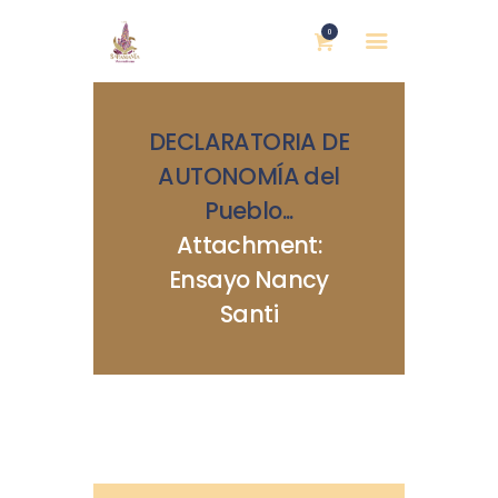
0
DECLARATORIA DE
AUTONOMÍA del
Pueblo...
Attachment:
INICIO
Ensayo Nancy
NOSOTRAS
Santi
BLOG
MUJERES DEFENSORAS
ENCUENTROS
COMERCIO JUSTO
CONTACTOS