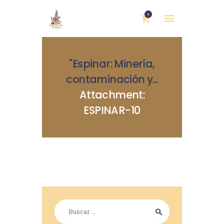
0
"Espinar: Minería,
contaminación y...
Attachment:
ESPINAR-10
INICIO
NOSOTRAS
BLOG
MUJERES DEFENSORAS
ENCUENTROS
COMERCIO JUSTO
CONTACTOS