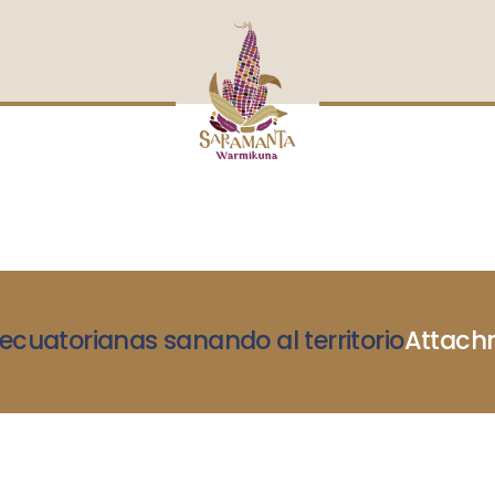
INICIO
NOSOTRAS
BLOG
MUJERES DEFENSORAS
ENCUENTROS
COMERCIO JUSTO
CONTACTOS
ecuatorianas sanando al territorio
Attach