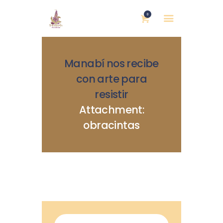
0
Manabí nos recibe
con arte para
resistir
Attachment:
INICIO
obracintas
NOSOTRAS
BLOG
MUJERES DEFENSORAS
ENCUENTROS
COMERCIO JUSTO
CONTACTOS