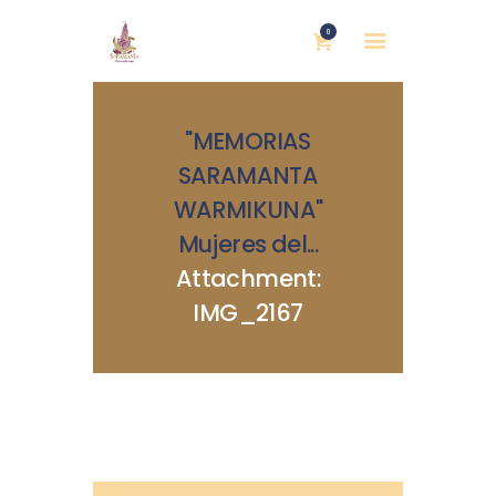
0
"MEMORIAS
SARAMANTA
WARMIKUNA"
Mujeres del...
INICIO
Attachment:
NOSOTRAS
IMG_2167
BLOG
MUJERES DEFENSORAS
ENCUENTROS
COMERCIO JUSTO
CONTACTOS