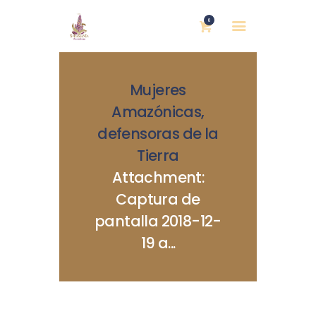
0
Mujeres
Amazónicas,
defensoras de la
Tierra
INICIO
Attachment:
NOSOTRAS
Captura de
BLOG
pantalla 2018-12-
MUJERES DEFENSORAS
19 a...
ENCUENTROS
COMERCIO JUSTO
CONTACTOS