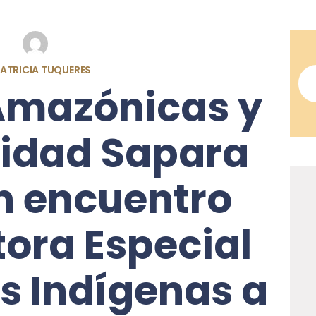
ATRICIA TUQUERES
Amazónicas y
lidad Sapara
an encuentro
tora Especial
s Indígenas a