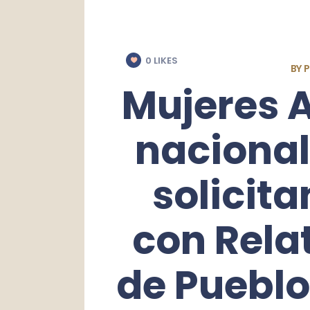
0
LIKES
BY
P
Mujeres 
naciona
solicit
con Rela
de Pueblo