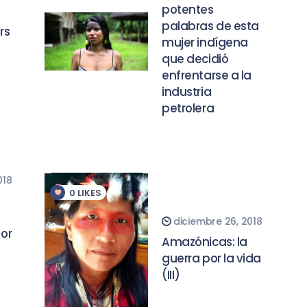
potentes
palabras de esta
rs
mujer indígena
que decidió
enfrentarse a la
industria
petrolera
018
0
LIKES
diciembre 26, 2018
dor
Amazónicas: la
guerra por la vida
(III)