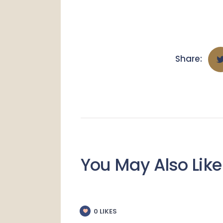
Share:
You May Also Like
0
LIKES