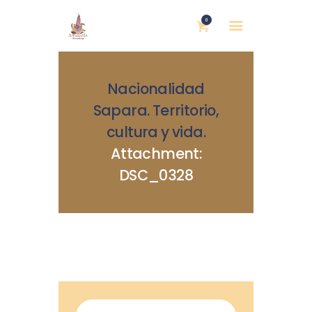
0
Nacionalidad
Sapara. Territorio,
cultura y vida.
Attachment:
INICIO
DSC_0328
NOSOTRAS
BLOG
MUJERES DEFENSORAS
ENCUENTROS
COMERCIO JUSTO
CONTACTOS