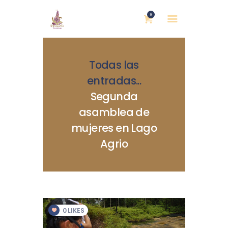
0
Todas las
entradas
...
Segunda
asamblea de
INICIO
mujeres en Lago
NOSOTRAS
Agrio
BLOG
MUJERES DEFENSORAS
ENCUENTROS
COMERCIO JUSTO
CONTACTOS
0
LIKES