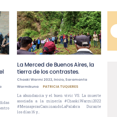
La Merced de Buenos Aires, la
el
tierra de los contrastes.
Chaski Warmi 2022
,
Inicio
,
Saramanta
a
Warmikuna
PATRICIA TUQUERES
La abundancia y el buen vivir VS. La muerte
asociada a la minería #ChaskiWarmi2022
didas
#MensajerasCaminandoLaPalabra Durante
uestro
los días 16 y…