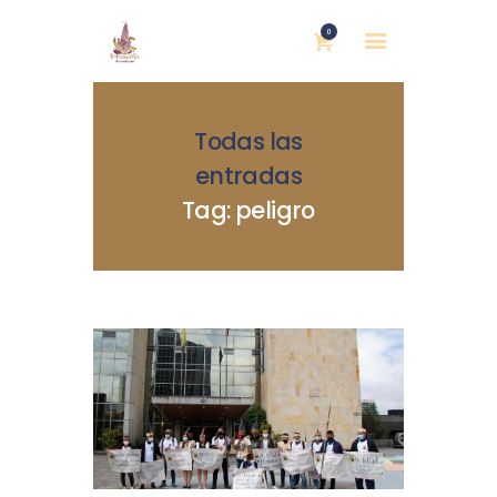
0
Todas las
entradas
Tag: peligro
INICIO
NOSOTRAS
BLOG
MUJERES DEFENSORAS
ENCUENTROS
COMERCIO JUSTO
CONTACTOS