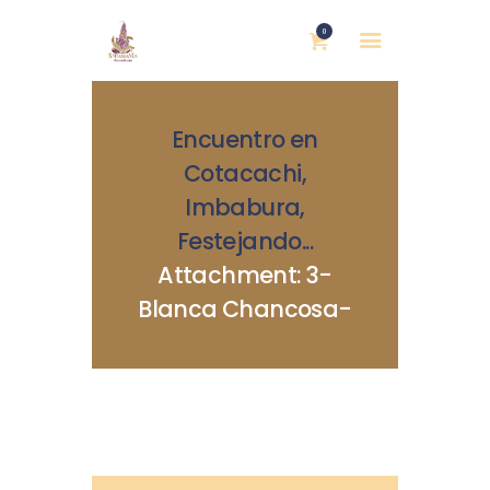
0
Encuentro en
Cotacachi,
Imbabura,
Festejando...
INICIO
Attachment: 3-
NOSOTRAS
Blanca Chancosa-
BLOG
MUJERES DEFENSORAS
ENCUENTROS
COMERCIO JUSTO
CONTACTOS