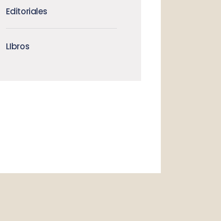
Editoriales
LIbros