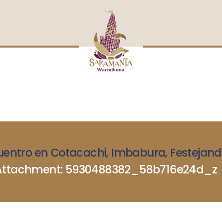
INICIO
NOSOTRAS
BLOG
MUJERES DEFENSORAS
ENCUENTROS
COMERCIO JUSTO
CONTACTOS
entro en Cotacachi, Imbabura, Festejando
Attachment: 5930488382_58b716e24d_z