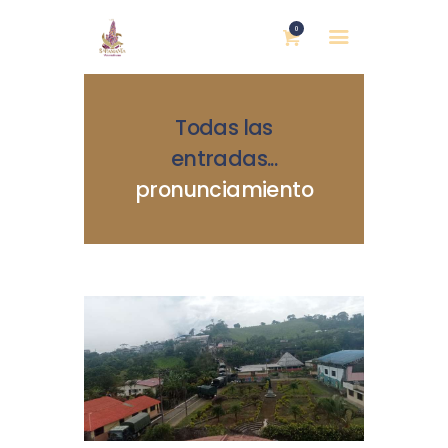
0
Todas las
entradas
...
pronunciamiento
INICIO
NOSOTRAS
BLOG
MUJERES DEFENSORAS
ENCUENTROS
COMERCIO JUSTO
CONTACTOS