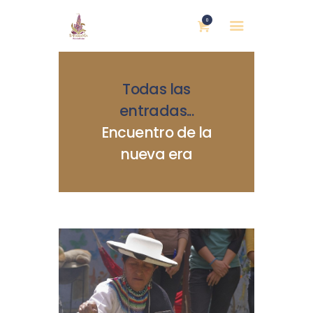
0
Todas las
entradas
...
Encuentro de la
nueva era
INICIO
NOSOTRAS
BLOG
MUJERES DEFENSORAS
ENCUENTROS
COMERCIO JUSTO
CONTACTOS