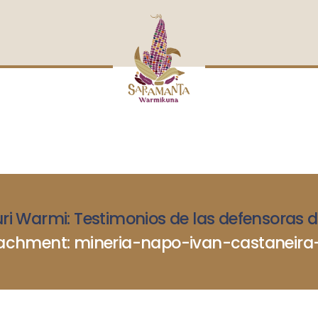
INICIO
NOSOTRAS
BLOG
MUJERES DEFENSORAS
ENCUENTROS
COMERCIO JUSTO
CONTACTOS
ri Warmi: Testimonios de las defensoras de
achment: mineria-napo-ivan-castaneira