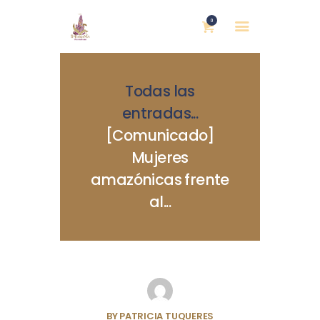
0
Todas las
entradas
...
[Comunicado]
Mujeres
INICIO
amazónicas frente
NOSOTRAS
al...
BLOG
MUJERES DEFENSORAS
ENCUENTROS
COMERCIO JUSTO
CONTACTOS
BY
PATRICIA TUQUERES